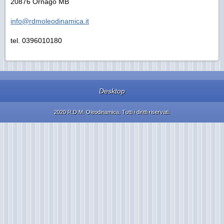
20876 Ornago MB
info@rdmoleodinamica.it
tel. 0396010180
Desktop
2020 R.D.M. Oleodinamica. Tutti i diritti riservati.